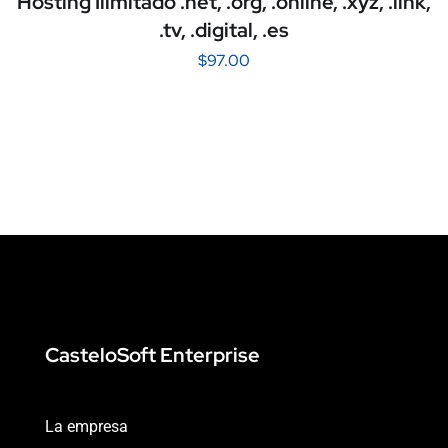
Hosting Ilimitado .net, .org, .online, .xyz, .link,
.tv, .digital, .es
$
97.00
CasteloSoft Enterprise
La empresa